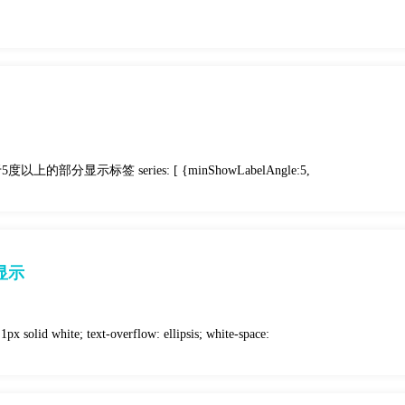
显示标签 series: [ {minShowLabelAngle:5,
显示
x solid white; text-overflow: ellipsis; white-space: