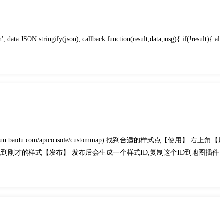
on', data:JSON.stringify(json), callback:function(result,data,msg){ if(!result){ al
.baidu.com/apiconsole/custommap) 找到合适的样式点【使用】 右上角
刚才的样式【发布】 发布后会生成一个样式ID,复制这个ID到地图插件