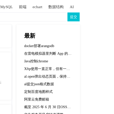
MySQL
前端
echart
数据结构
AI
提交
最新
docker部署arangodb
在雷电模拟器里判断 App 的 WebView 调试是否开启
Java控制chrome
Xftp使用一直正常，但有一天突然打开Xftp就卡在开始界面，也无法打开默认的桌面文件夹。
al.open弹出动态页面，保持弹出状态不要被其他弹出框关闭
;
al提交json格式数据
定制百度地图样式
阿里云免费邮箱
截至 2025 年 6 月 30 日OSSRH(oss.sonatype.org)到期并已关闭