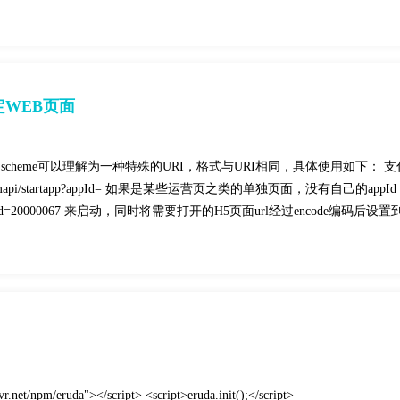
WEB页面
scheme可以理解为一种特殊的URI，格式与URI相同，具体使用如下： 支
formapi/startapp?appId= 如果是某些运营页之类的单独页面，没有自己的appI
=20000067 来启动，同时将需要打开的H5页面url经过encode编码后设置
ivr.net/npm/eruda"></script> <script>eruda.init();</script>