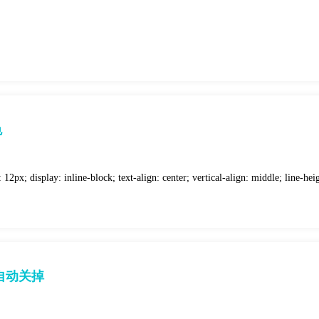
色
2px; display: inline-block; text-align: center; vertical-align: middle; line-hei
被自动关掉