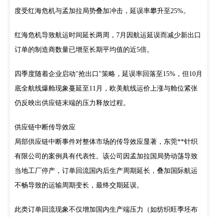
度受红海危机与孟加拉局势叠加冲击，延误率攀升至
25%
。
红海危机导致航运时间延长两周，7月因航运延误而减少新出口
订单的制造商数量已增至长期平均值的近5倍。
四季度随着企业启动"抢出口"策略，延误率回落至
15%
，但10月
底全航线爆舱现象蔓延至11月，欧美航线运价上涨与舱位紧张
仍反映出供应链末端的压力释放过程。
供应链中断传导效应
局部供应链中断事件对整体市场的传导效应显著，东莞**针织
有限公司的案例具有代表性。该公司因孟加拉国局势动荡导致
当地工厂停产，订单回流国内后生产周期延长，叠加国际航运
不畅导致的运输周期变长，最终交期延误。
此类订单回流现象不仅增加国内生产端压力（如纺织旺季坯布