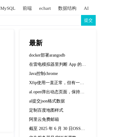
MySQL
前端
echart
数据结构
AI
提交
最新
docker部署arangodb
在雷电模拟器里判断 App 的 WebView 调试是否开启
Java控制chrome
Xftp使用一直正常，但有一天突然打开Xftp就卡在开始界面，也无法打开默认的桌面文件夹。
al.open弹出动态页面，保持弹出状态不要被其他弹出框关闭
al提交json格式数据
定制百度地图样式
阿里云免费邮箱
截至 2025 年 6 月 30 日OSSRH(oss.sonatype.org)到期并已关闭