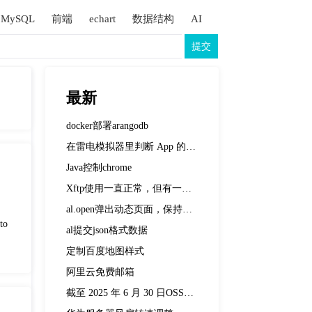
MySQL
前端
echart
数据结构
AI
提交
最新
docker部署arangodb
在雷电模拟器里判断 App 的 WebView 调试是否开启
Java控制chrome
Xftp使用一直正常，但有一天突然打开Xftp就卡在开始界面，也无法打开默认的桌面文件夹。
al.open弹出动态页面，保持弹出状态不要被其他弹出框关闭
to
al提交json格式数据
定制百度地图样式
阿里云免费邮箱
截至 2025 年 6 月 30 日OSSRH(oss.sonatype.org)到期并已关闭