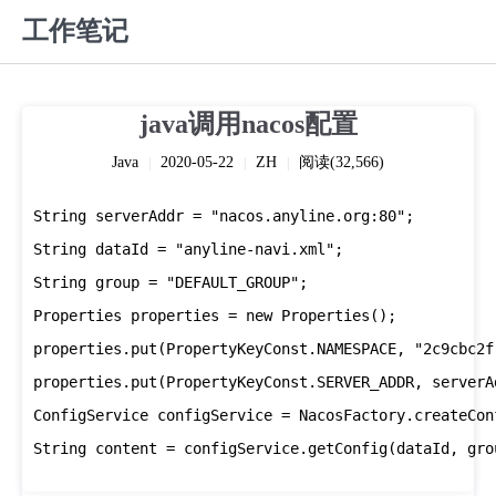
工作笔记
java调用nacos配置
Java
2020-05-22
ZH
阅读(32,566)
|
|
|
String serverAddr = "nacos.anyline.org:80";

String dataId = "anyline-navi.xml";

String group = "DEFAULT_GROUP";

Properties properties = new Properties();

properties.put(PropertyKeyConst.NAMESPACE, "2c9cbc2f
properties.put(PropertyKeyConst.SERVER_ADDR, serverAd
ConfigService configService = NacosFactory.createCon
String content = configService.getConfig(dataId, gro